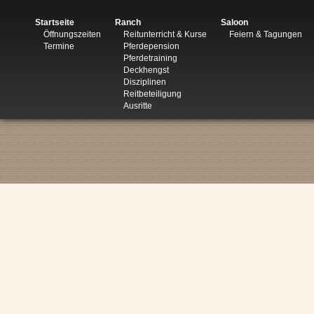
Startseite
Ranch
Saloon
Öffnungszeiten
Reitunterricht & Kurse
Feiern & Tagungen
Termine
Pferdepension
Pferdetraining
Deckhengst
Disziplinen
Reitbeteiligung
Ausritte