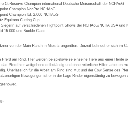
ro CoReserve Champion international Deutsche Meiserschaft der NCHAoG
tpoint Champion NonPro NCHAoG
tpoint Champion ltd. 2.000 NCHAoG
tz Equitana Cutting Cup
 Siegerin auf verschiedenen Hightpoint Shows der NCHAoG/NCHA USA und 
 ltd.15.000 und Buckle Class
ner von der Main Ranch in Miesitz angeritten. Derzeit befindet er sich im Cu
m Pferd am Rind. Hier werden beispielsweise einzelne Tiere aus einer Herde se
a das Pferd hier weitgehend selbständig und ohne reiterliche Hilfen arbeiten m
ig. Unerlässlich für die Arbeit am Rind sind Mut und der Cow Sense des Pferd
atzenartigen Bewegungen ist er in der Lage Rinder eigenständig zu bewegen u
 geshowed.
g.