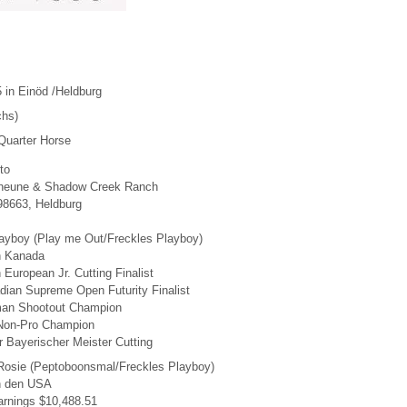
 in Einöd /Heldburg
chs)
Quarter Horse
to
heune & Shadow Creek Ranch
98663, Heldburg
ayboy (Play me Out/Freckles Playboy)
n Kanada
European Jr. Cutting Finalist
ian Supreme Open Futurity Finalist
an Shootout Champion
on-Pro Champion
 Bayerischer Meister Cutting
Rosie (Peptoboonsmal/Freckles Playboy)
n den USA
arnings $10,488.51