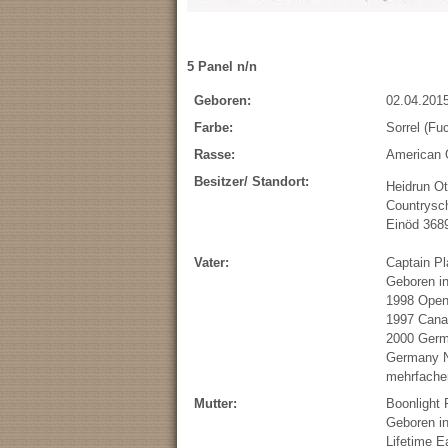
5 Panel n/n
Geboren:
02.04.2015
Farbe:
Sorrel (Fu
Rasse:
American 
Besitzer/ Standort:
Heidrun Ot
Countrysc
Einöd 368
Vater:
Captain Pl
Geboren i
1998 Open 
1997 Canad
2000 Germ
Germany N
mehrfacher
Mutter:
Boonlight 
Geboren i
Lifetime E