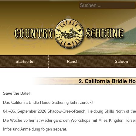
Direkt zum Inhalt
COUNTRY
UND S
CREEK 
EIN
Startseite
Ranch
Saloon
2. California Bridle H
Save the Date!
Das California Bridle Horse Gathering kehrt zurück!
04.–06. September 2026 Shadow-Creek-Ranch, Heldburg Skills North of the 
Die Woche vorher ist wieder ganz den Workshops mit Miles Kingdon Hors
Infos und Anmeldung folgen separat.